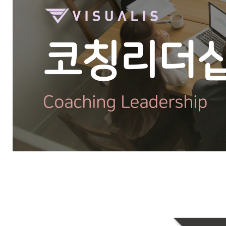
코칭리더
Coaching Leadership