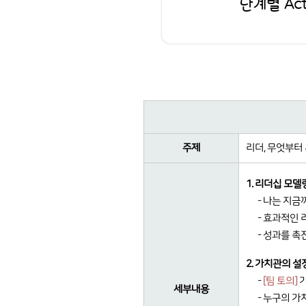
단계별 Ac
주제
리더, 무엇부터
1. 리더십 모델
- 나는 지
- 효과적인 
- 성과를 
2. 가치관의 설
-
[팀 토의]
가
세부내용
- 누구의 가